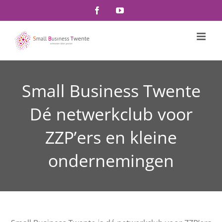
Ga
Facebook
YouTube
naar
inhoud
Loading...
Small Business Twente
Dé netwerkclub voor
ZZP’ers en kleine
ondernemingen