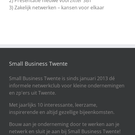
2) Presentatie nieuwe voorzitter SBT
3) Zakelijk netwerken – kansen voor elkaar
Small Business Twente
Small Business Twente is sinds januari 2013 dé
informele netwerkclub voor kleine ondernemingen
en zp'ers uit Twente.
Met jaarlijks 10 interessante, leerzame,
inspirerende en altijd gezellige bijeenkomsten.
Bouw aan je onderneming door te werken aan je
netwerk en sluit je aan bij Small Business Twente!