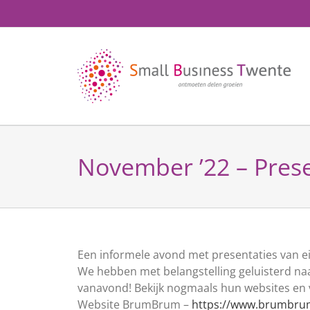
Ga
naar
inhoud
November ’22 – Prese
Een informele avond met presentaties van eig
We hebben met belangstelling geluisterd naa
vanavond! Bekijk nogmaals hun websites en v
Website BrumBrum –
https://www.brumbrum