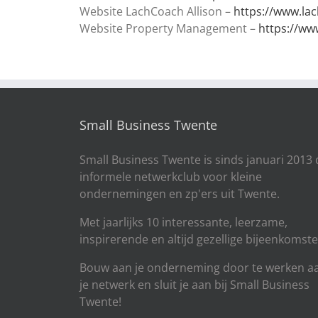
Website LachCoach Allison –
https://www.lac
Website Property Management –
https://w
Small Business Twente
Small Business Twente is sinds januari 2013 
informele netwerkclub voor kleine
ondernemingen en zp'ers uit Twente.
Met jaarlijks 10 interessante, leerzame,
inspirerende en altijd gezellige bijeenkomste
Bouw aan je onderneming door te werken a
je netwerk en sluit je aan bij Small Business
Twente!