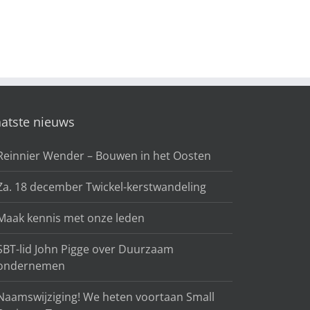
aatste nieuws
Reinnier Wender – Bouwen in het Oosten
Za. 18 december Twickel-kerstwandeling
Maak kennis met onze leden
SBT-lid John Pigge over Duurzaam
ondernemen
Naamswijziging! We heten voortaan Small