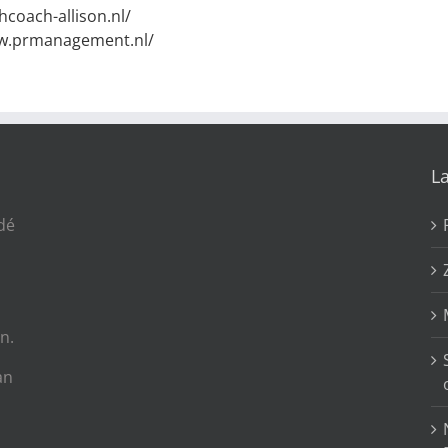
hcoach-allison.nl/
ww.prmanagement.nl/
L
dé
n.
an