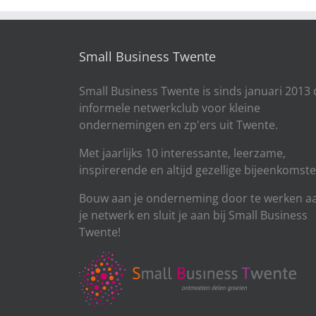
Small Business Twente
Small Business Twente is sinds januari 2013 
informele netwerkclub voor kleine
ondernemingen en zp'ers uit Twente.
Met jaarlijks 10 interessante, leerzame,
inspirerende en altijd gezellige bijeenkomste
Bouw aan je onderneming door te werken a
je netwerk en sluit je aan bij Small Business
Twente!